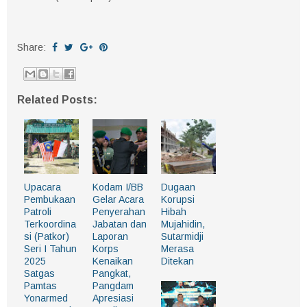
Share:
Related Posts:
Upacara
Kodam I/BB
Dugaan
Pembukaan
Gelar Acara
Korupsi
Patroli
Penyerahan
Hibah
Terkoordina
Jabatan dan
Mujahidin,
si (Patkor)
Laporan
Sutarmidji
Seri I Tahun
Korps
Merasa
2025
Kenaikan
Ditekan
Satgas
Pangkat,
Pamtas
Pangdam
Yonarmed
Apresiasi