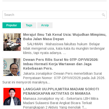
Popular
Tags
Arsip
Merajut Ilmu Tak Kenal Usia: Wujudkan Mimpimu,
Buka Jalan Masa Depan
SALHMAN : Mahasiswa fakultas hukum Belajar
tidak mengenal usia, kata-kata itu mungkin terdengar
klimis, tapi nyata adanya. ...
Dewan Pers Rilis Surat No 07/P-DP/VII/2026:
Imbau Hormati Kerja Wartawan dan Jaga
Kebebasan Pers.
Jakarta zonatipikor-Dewan Pers menerbitkan Surat
Pernyataan Nomor: 07/P-DP/VII/2026 pada Juli 2026.
Surat ini menyoroti maraknya...
LANGGAR UU.PPLH,MITRA MADANI SOROTI
PENANGKAPAN AKTIVITAS DI MAMASA
Mamasa zonatipikor my id.--Sekertaris LBH Mitra
Madani Sulawesi Barat Angkat Bicara Terkait
Penangkapan 2 Aktivis Yang menolak T...