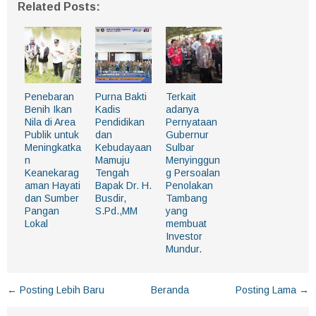
Related Posts:
Penebaran
Purna Bakti
Terkait
Benih Ikan
Kadis
adanya
Nila di Area
Pendidikan
Pernyataan
Publik untuk
dan
Gubernur
Meningkatka
Kebudayaan
Sulbar
n
Mamuju
Menyinggun
Keanekarag
Tengah
g Persoalan
aman Hayati
Bapak Dr. H.
Penolakan
dan Sumber
Busdir,
Tambang
Pangan
S.Pd.,MM
yang
Lokal
membuat
Investor
Mundur.
← Posting Lebih Baru
Beranda
Posting Lama →