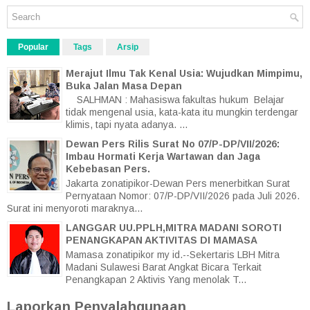
Popular
Tags
Arsip
Merajut Ilmu Tak Kenal Usia: Wujudkan Mimpimu,
Buka Jalan Masa Depan
SALHMAN : Mahasiswa fakultas hukum Belajar
tidak mengenal usia, kata-kata itu mungkin terdengar
klimis, tapi nyata adanya. ...
Dewan Pers Rilis Surat No 07/P-DP/VII/2026:
Imbau Hormati Kerja Wartawan dan Jaga
Kebebasan Pers.
Jakarta zonatipikor-Dewan Pers menerbitkan Surat
Pernyataan Nomor: 07/P-DP/VII/2026 pada Juli 2026.
Surat ini menyoroti maraknya...
LANGGAR UU.PPLH,MITRA MADANI SOROTI
PENANGKAPAN AKTIVITAS DI MAMASA
Mamasa zonatipikor my id.--Sekertaris LBH Mitra
Madani Sulawesi Barat Angkat Bicara Terkait
Penangkapan 2 Aktivis Yang menolak T...
Laporkan Penyalahgunaan